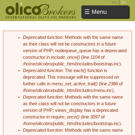
EN
ΕΛ
Jump to navigation
☰ Menu
Deprecated function
: Methods with the same name
Error message
as their class will not be constructors in a future
version of PHP; nodequeue_queue has a deprecated
constructor in
include_once()
(line
1104
of
/home/olicobro/public_html/includes/bootstrap.inc
).
Deprecated function
: The each() function is
deprecated. This message will be suppressed on
further calls in
menu_set_active_trail()
(line
2386
of
/home/olicobro/public_html/includes/menu.inc
).
Deprecated function
: Methods with the same name
as their class will not be constructors in a future
version of PHP; views_display has a deprecated
constructor in
require_once()
(line
3097
of
/home/olicobro/public_html/includes/bootstrap.inc
).
Deprecated function
: Methods with the same name